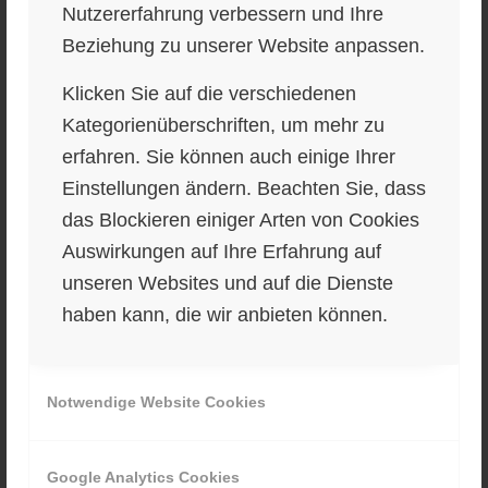
www.allerart.com
Nutzererfahrung verbessern und Ihre
Beziehung zu unserer Website anpassen.
Haftungshinweis:
Klicken Sie auf die verschiedenen
Trotz sorgfältiger inhaltlicher Kontrolle
Kategorienüberschriften, um mehr zu
übernehmen wir keine Haftung für die Inhalte
erfahren. Sie können auch einige Ihrer
externer Links. Für den Inhalt der verlinkten
Einstellungen ändern. Beachten Sie, dass
Seiten sind ausschließlich deren Betreiber
das Blockieren einiger Arten von Cookies
verantwortlich.
Auswirkungen auf Ihre Erfahrung auf
unseren Websites und auf die Dienste
Diese Website benutzt Google Analytics, einen
haben kann, die wir anbieten können.
Webanalysedienst der Google Inc. („Google“)
Google Analytics verwendet sog. „Cookies“,
Textdateien, die auf Ihrem Computer
Notwendige Website Cookies
gespeichert werden und die eine Analyse der
Benutzung der Website durch Sie ermöglicht.
Die durch den Cookie erzeugten Informationen
Google Analytics Cookies