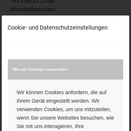
+43 (0)5523 21469
office@allerart.com
Zuständige Aufsichtsbehörde:
Cookie- und Datenschutzeinstellungen
Bezirkshauptmannschaft Feldkirch
Kammer, Berufsverband:
Wirtschaftskammer Vorarlberg, Sparte
Information und Consulting
Wie wir Cookies verwenden
Umsatzsteueridentifikationsnummer:
ATU48691900
Wir können Cookies anfordern, die auf
AGBs
Ihrem Gerät eingestellt werden. Wir
verwenden Cookies, um uns mitzuteilen,
Grafik, Design &
Programmierung:
wenn Sie unsere Websites besuchen, wie
allerart mediadesign
Sie mit uns interagieren, Ihre